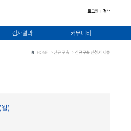
로그인
검색
검사결과
커뮤니티
(1차) 검사결과제출
공지사항
HOME
>
신규 구축
>
신규구축 신청서 제출
(2차) 검사결과제출
자료실
질문과 답변
(월)