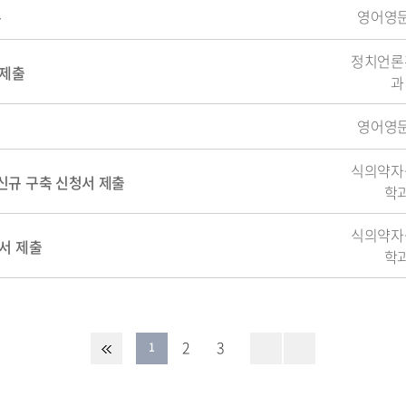
영어영
출
정치언론
 제출
과
영어영
식의약자
신규 구축 신청서 제출
학
식의약자
서 제출
학
2
3
1