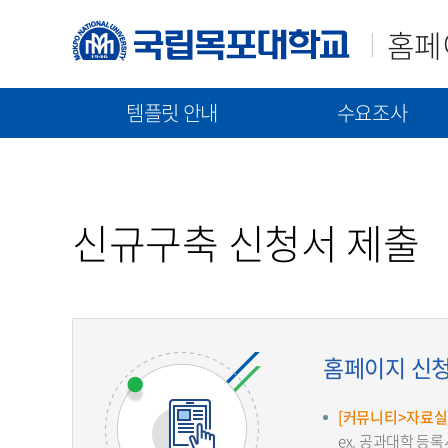
홈페
템플릿 안내
수요조사
매뉴얼(가이드)
템플릿(2023)
신규구축/고도화 수요조
템플릿(2021)
통합 매뉴얼
신규 구축 절차 안내
신규구축 신청서 제출
기능 매뉴얼
고도화 절차 안내
수요조사 문서 제출
홈페이지 신청서 제
[커뮤니티>자료실]
ex. 공과대학 등록