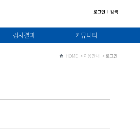
로그인
검색
검사결과
커뮤니티
(1차) 검사결과제출
공지사항
HOME
>
이용안내
>
로그인
(2차) 검사결과제출
자료실
질문과 답변