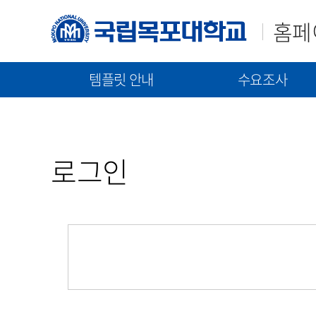
홈페
템플릿 안내
수요조사
매뉴얼(가이드)
템플릿(2023)
신규구축/고도화 수요조
템플릿(2021)
통합 매뉴얼
신규 구축 절차 안내
로그인
기능 매뉴얼
고도화 절차 안내
수요조사 문서 제출