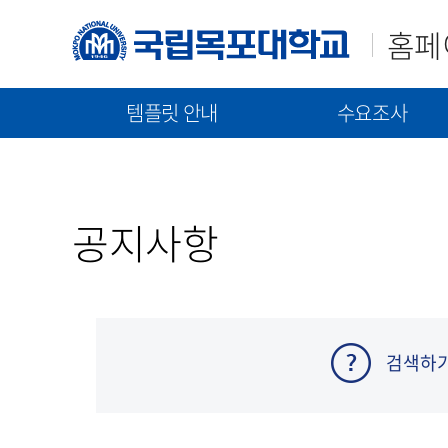
홈페
템플릿 안내
수요조사
매뉴얼(가이드)
템플릿(2023)
신규구축/고도화 수요조
템플릿(2021)
통합 매뉴얼
신규 구축 절차 안내
공지사항
기능 매뉴얼
고도화 절차 안내
수요조사 문서 제출
검색하